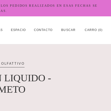
 LOS PEDIDOS REALIZADOS EN ESAS FECHAS SE
AS.
AS
ESPACIO
CONTACTO
BUSCAR
CARRO (
0
)
AS
ESPACIO
CONTACTO
 OLFATTIVO
 LIQUIDO -
METO