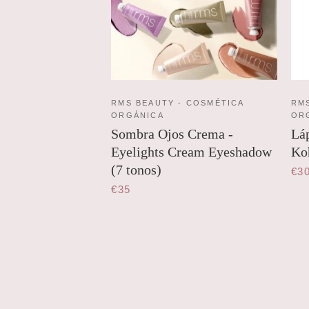
RMS BEAUTY - COSMÉTICA
RMS
ORGÁNICA
OR
Sombra Ojos Crema -
Láp
Eyelights Cream Eyeshadow
Koh
(7 tonos)
€3
€35