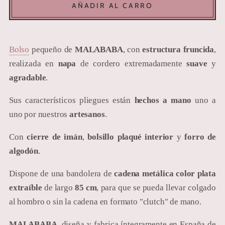
AÑADIR AL CARRO
Bolso
pequeño de
MALABABA
, con
estructura fruncida
,
realizada en
napa
de cordero extremadamente
suave
y
agradable
.
Sus característicos pliegues están
hechos a mano
uno a
uno por nuestros
artesanos
.
Con
cierre de imán
,
bolsillo plaqué interior
y
forro de
algodón
.
Dispone de una bandolera de
cadena metálica color plata
extraíble
de largo
85 cm
, para que se pueda llevar colgado
al hombro o sin la cadena en formato "
clutch"
de mano.
MALABABA
, diseña y fabrica íntegramente en España de